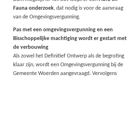
Fauna onderzoek
, dat nodig is voor de aanvraag
van de Omgevingsvergunning.
Pas met een omgevingsvergunning en een
Bisschoppelijke machtiging wordt er gestart met
de verbouwing
Als zowel het Definitief Ontwerp als de begroting
klaar zijn, wordt een Omgevingsvergunning bij de
Gemeente Woerden aangevraagd. Vervolgens
wordt een Bisschoppelijke Machtiging
aangevraagd. Dit betekent dat de plannen en de
bijbehorende financiële onderbouwing ter
goedkeuring aan het Bisdom Rotterdam
voorgelegd worden. De verbouwing kan starten
als zowel de Omgevingsvergunning als de
Bisschoppelijke Machtiging is afgegeven. Beide