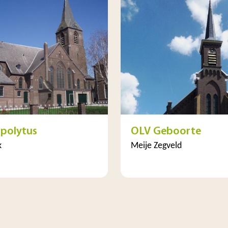
ppolytus
OLV Geboorte
k
Meije Zegveld