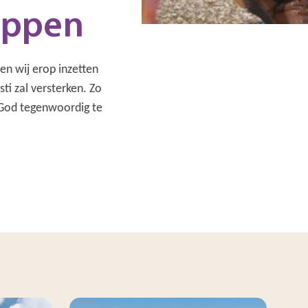
appen
n wij erop inzetten
ti zal versterken. Zo
 God tegenwoordig te