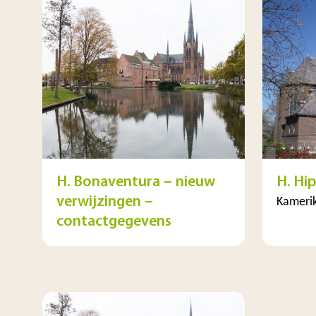
H. Bonaventura – nieuw
H. Hi
verwijzingen –
Kameri
contactgegevens