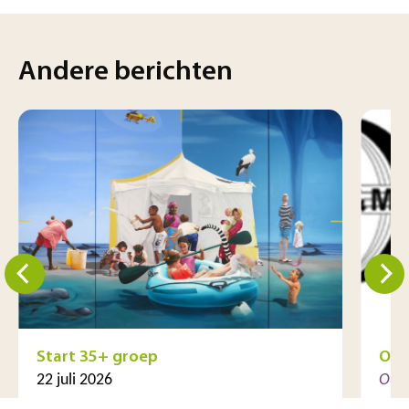
Andere berichten
Start 35+ groep
Op 
22 juli 2026
Oud
12 j