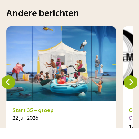
Andere berichten
Start 35+ groep
Op 
22 juli 2026
Oud
12 j