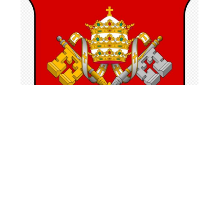
Paus Leo XIV over menselijke
waardigheid in het tijdperk van AI
27 juni 2026