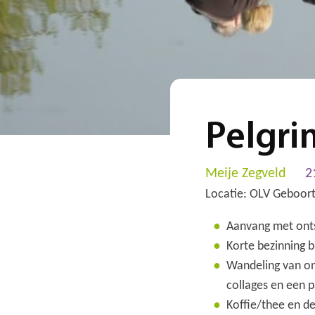
Pelgri
Meije Zegveld
2
Locatie: OLV Geboor
Aanvang met onts
Korte bezinning b
Wandeling van ong
collages en een p
Koffie/thee en de