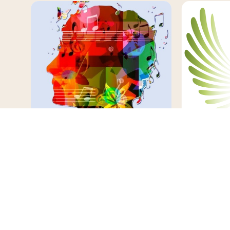
n
Collages maken met
Christel
pastor Annemieke
ruimte
Meije Zegveld
Oudewate
13 augustus 2026
26 august
14:00 - 16:00 uur
19:30 - 21