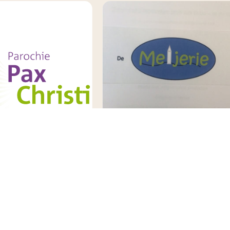
ijke meditatie:
Meijerie
 maken voor God
Meije Zegveld
r
5 september 2026
us 2026
15:00 - 19:00 uur
:00 uur