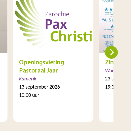
Openingsviering
Zin in Fil
Pastoraal Jaar
Woerden
Kamerik
23 septemb
13 september 2026
19:30 uur
10:00 uur