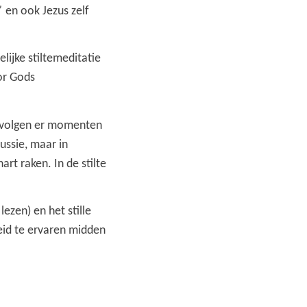
”
en ook Jezus zelf
lijke stiltemeditatie
oor Gods
a volgen er momenten
ussie, maar in
rt raken. In de stilte
lezen) en het stille
eid te ervaren midden