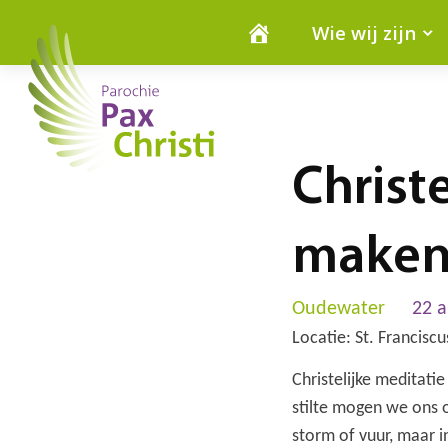
Wie wij zijn
Christ
maken
Oudewater
22 a
Locatie: St. Franciscu
Christelijke meditati
stilte mogen we ons o
storm of vuur, maar in