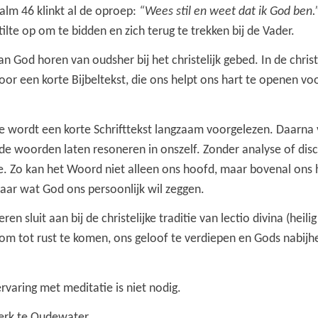
psalm 46 klinkt al de oproep:
“Wees stil en weet dat ik God ben.
ilte op om te bidden en zich terug te trekken bij de Vader.
n God horen van oudsher bij het christelijk gebed. In de christe
oor een korte Bijbeltekst, die ons helpt ons hart te openen v
ie wordt een korte Schrifttekst langzaam voorgelezen. Daarn
 de woorden laten resoneren in onszelf. Zonder analyse of disc
 Zo kan het Woord niet alleen ons hoofd, maar bovenal ons ha
aar wat God ons persoonlijk wil zeggen.
 sluit aan bij de christelijke traditie van lectio divina (heilig 
 om tot rust te komen, ons geloof te verdiepen en Gods nabijh
.
rvaring met meditatie is niet nodig.
kerk te Oudewater